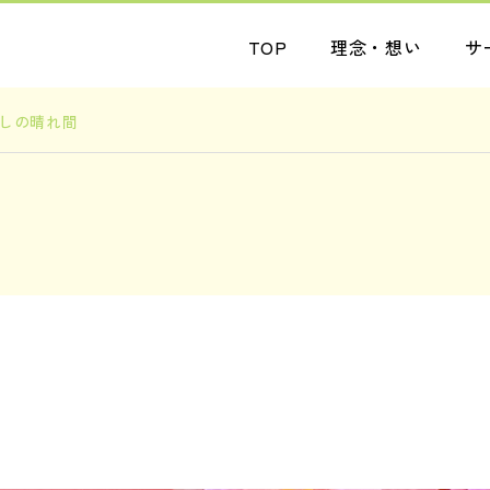
TOP
理念・想い
サ
しの晴れ間
ブログ
お知らせ
受入人数も増えていま
ニューフェイス！
す
2026.08.05
2026.08.04