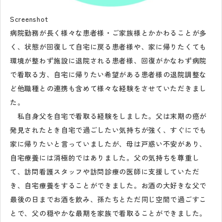
Screenshot
病院勤務が長く様々な患者様・ご家族様とかかわることが多
く、状態が回復して自宅に戻る患者様や、家に帰りたくても
環境が整わず施設に退院される患者様、回復がかなわず病院
で看取る方、自宅に帰りたい希望がある患者様の退院調整な
ど他職種との連携も含めて様々な経験をさせていただきまし
た。
私自身父を自宅で看取る経験をしました。父は末期の癌が
発見されたとき自宅で過ごしたい気持ちが強く、すぐにでも
家に帰りたいと言っていましたが、母は戸惑い不安があり、
自宅療養には消極的ではありました。父の気持ちを尊重し
て、訪問看護スタッフや訪問診療の医師に支援していただ
き、自宅療養をすることができました。お酒の大好きな父で
最後の日までお酒を飲み、孫たちとただ同じ空間で過ごすこ
とで、父の穏やかな最期を家族で看取ることができました。