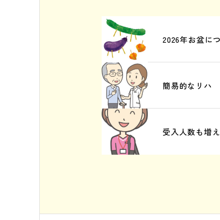
2026年お盆に
簡易的なリハ
受入人数も増