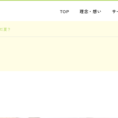
TOP
理念・想い
サ
だ夏？
ブログ
お知らせ
受入人数も増えていま
ニューフェイス！
す
2026.08.05
2026.08.04