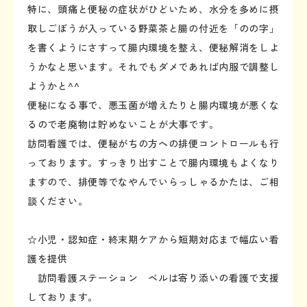
特に、頭痛と便秘の症状がひどいため、水分を多めに摂
取しごぼうが入っている野菜茶と腸の付近を「のの字」
を書くようにさすって腸内環境を整え、便秘解消をしよ
うかなと思います。それでもダメであれば内服で調整し
ようかと^^
便秘になる事で、悪玉菌が増えたりと腸内環境が悪くな
るので老廃物は貯めないことが大事です。
訪問看護では、便秘がちの方への排便コントロールも行
っております。すっきり出すことで腸内環境もよくなり
ますので、排便等でなやんでいらっしゃるかたは、ご相
談ください。
☆小児・認知症・終末期ケアから短期対応まで幅広い看
護を提供
訪問看護ステーション ベルは寄り添いの看護で支援
しております。