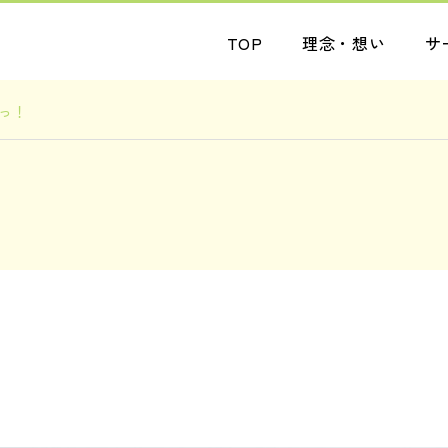
TOP
理念・想い
サ
っ！
ブログ
お知らせ
受入人数も増えていま
ニューフェイス！
す
2026.08.05
2026.08.04